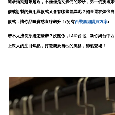
隨著婚期越來越近，不僅僅是女孩們的婚紗，男士們挑選婚
借或訂製的費用與款式又會有哪些差異呢？如果還在煩惱自
款式，讓你品味質感直線飆升！(另有
西裝套組購買方案
)
若不太擅長穿搭怎麼辦？沒關係，
台北、新竹與台中西
LAIO
上眾人的注目焦點，打造屬於自己的風格，帥氣登場！