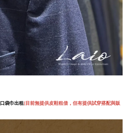
口袋巾出租
皮鞋租借，但有提供試穿搭配與販
(目前無提供