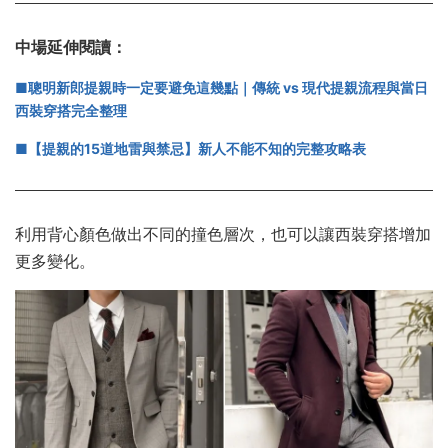
中場延伸閱讀：
■
聰明新郎提親時一定要避免這幾點｜傳統 vs 現代提親流程與當日
西裝穿搭完全整理
■【提親的15道地雷與禁忌】新人不能不知的完整攻略表
利用背心顏色做出不同的撞色層次，也可以讓西裝穿搭增加
更多變化。