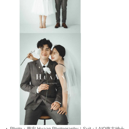
▲ Photo：華安 Huaan Photography｜Suit：LAIO復古紳士