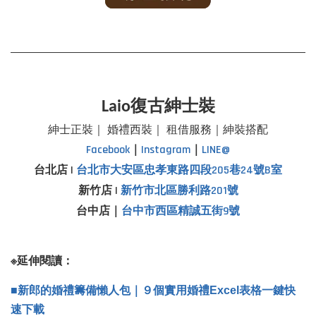
Laio復古紳士裝
紳士正裝｜ 婚禮西裝｜ 租借服務｜紳裝搭配
Facebook
｜
Instagram
｜
LINE@
台北店 |
台北市
大安區忠孝東路四段205巷24號B室
新竹店 |
新竹市北區勝利路201號
台中店｜
台中市西區精誠五街9號
※延伸閱讀：
■新郎的婚禮籌備懶人包｜９個實用婚禮Excel表格一鍵快
速下載