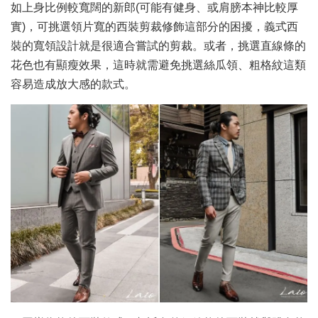
如上身比例較寬闊的新郎(可能有健身、或肩膀本神比較厚
實)，可挑選領片寬的西裝剪裁修飾這部分的困擾，義式西
裝的寬領設計就是很適合嘗試的剪裁。或者，挑選直線條的
花色也有顯瘦效果，這時就需避免挑選絲瓜領、粗格紋這類
容易造成放大感的款式。