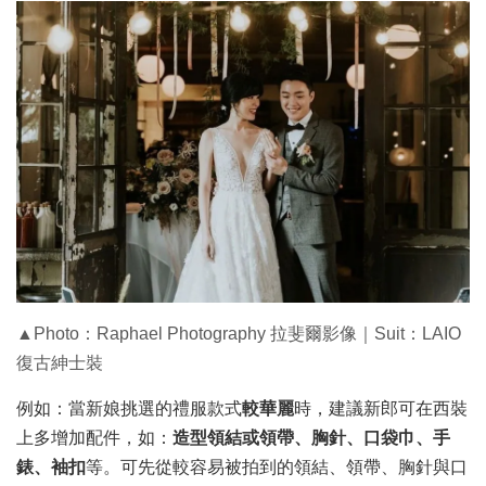
▲Photo：Raphael Photography 拉斐爾影像｜Suit：LAIO
復古紳士裝
例如：當新娘挑選的禮服款式
較華麗
時，建議新郎可在西裝
上多增加配件，如：
造型領結或領帶、胸針、口袋巾、手
錶、袖扣
等。可先從較容易被拍到的領結、領帶、胸針與口