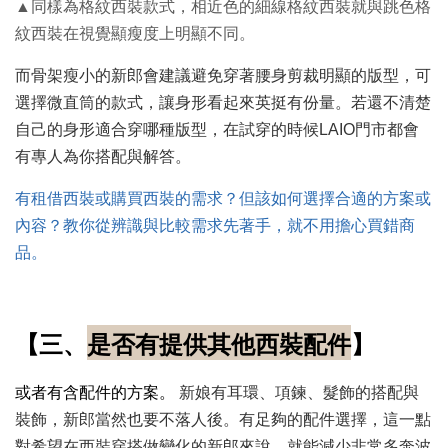
▲同樣為格紋西裝款式，相近色的細線格紋西裝就與跳色格
紋西裝在視覺顯瘦度上明顯不同。
而骨架瘦小的新郎會建議避免穿著腰身剪裁明顯的版型，可
選擇微直筒的款式，讓身形看起來英挺有份量。若還不清楚
自己的身形適合穿哪種版型，在試穿的時候LAIO門市都會
有專人為你搭配與解答。
有租借西裝或購買西裝的需求？但該如何選擇合適的方案或
內容？教你從辨識與比較需求先著手，就不用擔心買錯商
品。
【三、
是否有提供其他西裝配件
】
或者有含配件的方案。
新娘有耳環、項鍊、髮飾的搭配與
裝飾，新郎當然也要不落人後。有足夠的配件選擇，這一點
對希望在西裝穿搭做變化的新郎來說，就能減少非常多奔波