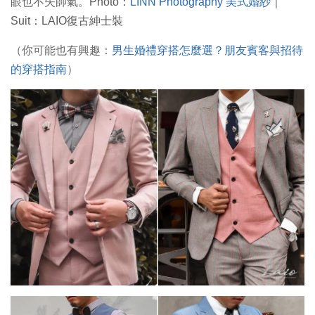
眼也不失帥氣。
Photo：
LINN Photography 美式婚紗
｜
Suit：LAIO復古紳士裝
（你可能也有興趣：
男生婚禮穿搭怎麼選？朋友賓客與招待
的穿搭指南
）