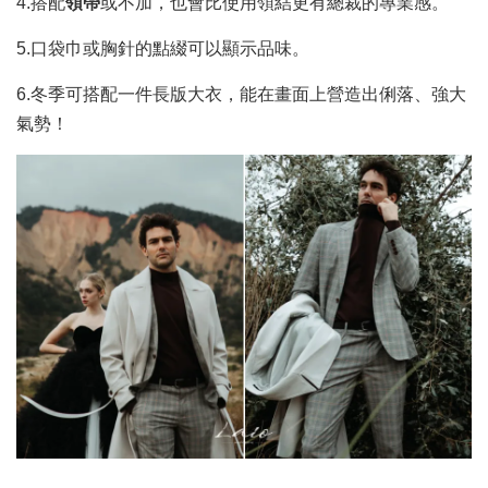
4.搭配
領帶
或不加，也會比使用領結更有總裁的專業感。
5.口袋巾或胸針的點綴可以顯示品味。
6.冬季可搭配一件長版大衣，能在畫面上營造出俐落、強大
氣勢！