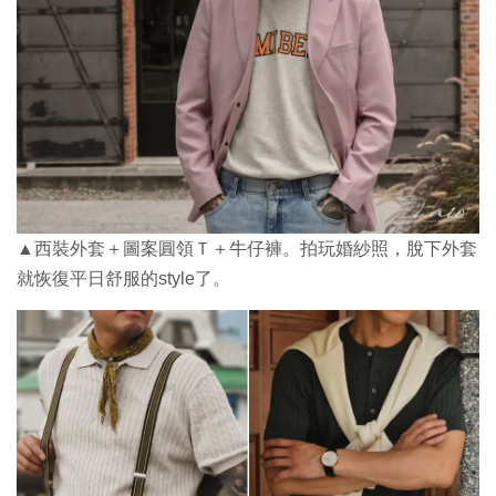
▲西裝外套＋圖案圓領Ｔ＋牛仔褲。拍玩婚紗照，脫下外套
就恢復平日舒服的style了。