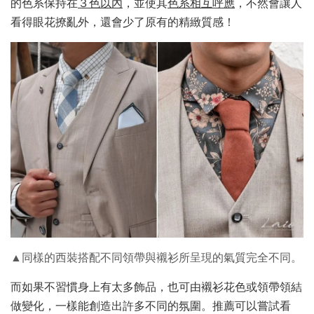
的色系保持在
３色以內
，並使其
色系相互呼應
，不然會讓人
看得眼花撩亂外，還會少了原有的精緻質感！
▲同樣的西裝搭配不同領帶與襯衫所呈現的氣質完全不同。
而如果不習慣身上有太多飾品，也可由襯衫花色或領帶領結
做變化，一樣能創造出許多不同的氛圍。推薦可以嘗試看