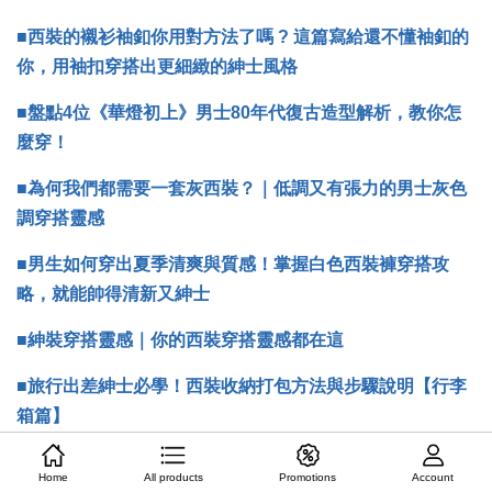
■
西裝的襯衫袖釦你用對方法了嗎 ? 這篇寫給還不懂袖釦的
你，用袖扣穿搭出更細緻的紳士風格
■盤點4位《華燈初上》男士80年代復古造型解析，教你怎
麼穿！
■
為何我們都需要一套灰西裝？｜低調又有張力的男士灰色
調穿搭靈感
■
男生如何穿出夏季清爽與質感！掌握白色西裝褲穿搭攻
略，就能帥得清新又紳士
■紳裝穿搭靈感｜你的西裝穿搭靈感都在這
■旅行出差紳士必學！西裝收納打包方法與步驟說明【行李
箱篇】
Home
All products
Promotions
Account