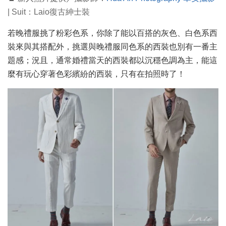
| Suit：Laio復古紳士裝
若晚禮服挑了粉彩色系，你除了能以百搭的灰色、白色系西
裝來與其搭配外，挑選與晚禮服同色系的西裝也別有一番主
題感；況且，通常婚禮當天的西裝都以沉穩色調為主，能這
麼有玩心穿著色彩繽紛的西裝，只有在拍照時了！