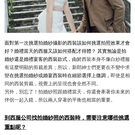
面對第一次挑選拍婚紗攝影的西裝該如何挑選拍照效果才會
好？婚禮當天的西服又該如何搭配才得體？
其實無論是拍
婚紗還是婚禮宴客的西裝款式，由於
西裝本身不像白紗禮服
有這麼明顯的剪裁差異
；
所以，新郎紳士們更要在不變中求
變
在挑選拍婚紗或婚宴西裝時在細節選擇上微調，
即使是相
同的西裝剪裁，視覺上的呈現也會全然不同。
另外，別忘了！拍婚紗照跟婚禮當天，你還會牽著你未來的
伴侶一起入鏡，所以兩人穿著的平衡也相當的重要。
到西服公司找拍婚紗照的西裝時，需要注意哪些挑選
重點呢？