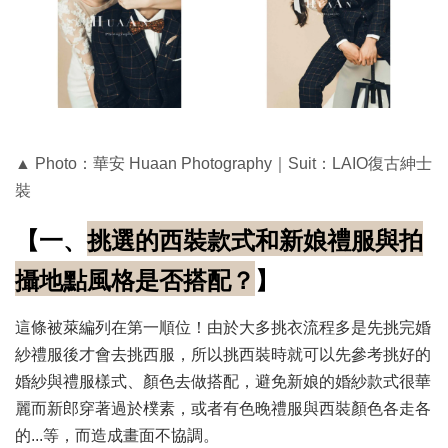
▲ Photo：華安 Huaan Photography｜Suit：LAIO復古紳士
裝
【一、
挑選的西裝款式和新娘禮服與拍
攝地點風格是否搭配？
】
這條被萊編列在第一順位！由於大多挑衣流程多是先挑完婚
紗禮服後才會去挑西服，所以挑西裝時就可以先參考挑好的
婚紗與禮服樣式、顏色去做搭配，避免新娘的婚紗款式很華
麗而新郎穿著過於樸素，或者有色晚禮服與西裝顏色各走各
的...等，而造成畫面不協調。