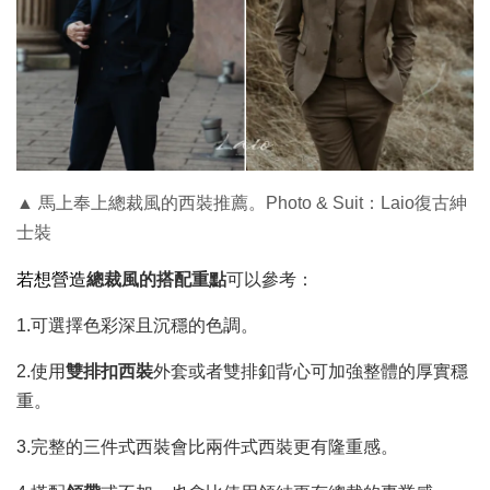
▲
馬上奉上總裁風的西裝推薦。Photo & Suit：Laio復古紳
士裝
若想營造
總裁風的搭配重點
可以參考：
1.可選擇色彩深且沉穩的色調。
2.使用
雙排扣西裝
外套或者雙排釦背心可加強整體的厚實穩
重。
3.完整的三件式西裝會比兩件式西裝更有隆重感。