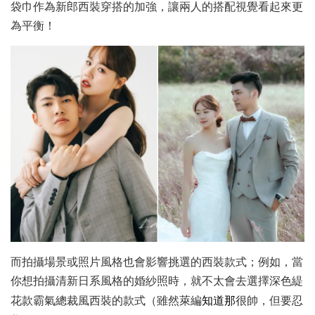
袋巾作為新郎西裝穿搭的加強，讓兩人的搭配視覺看起來更
為平衡！
而拍攝場景或照片風格也會影響挑選的西裝款式；例如，當
你想拍攝清新日系風格的婚紗照時，就不太會去選擇深色緹
知道那
花款霸氣總裁風西裝的款式（雖然萊編
很帥，但要忍