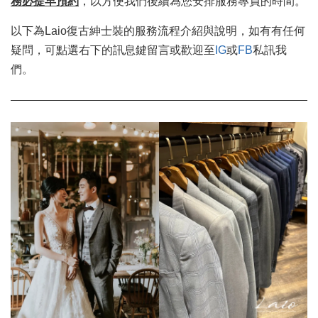
務必提早預約
，以方便我們後續為您安排服務專員的時間。
以下為Laio復古紳士裝的服務流程介紹與說明，如有有任何
疑問，可點選右下的訊息鍵留言或歡迎至
IG
或
FB
私訊我
們。