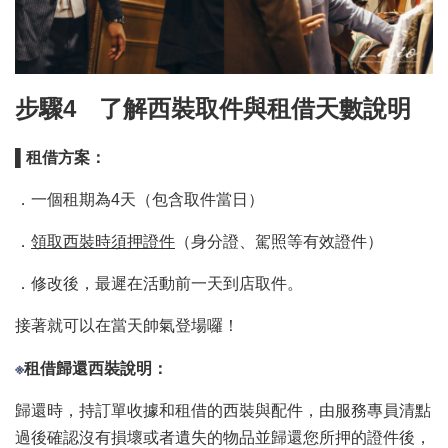
步驟4
了解
西裝取件與租借天數說明
▌
租借方案：
．一個租期為4天（包含取件當日）
．
領取西裝時須押證件
（身分證、駕照等有效證件）
．修改後，最遲在活動前一天到店取件。
接著就可以在當天帥氣登場囉！
※
租借
歸還西裝說明：
歸還時，持訂單收據和租借的西裝與配件，由服務專員清點
過後確認沒有損壞或者遺失的物品並歸還您所押的證件後，