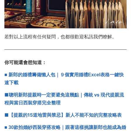
若對以上流程有任何疑問，也都很歡迎私訊我們瞭解。
你可能還會想知道：
■ 新郎的婚禮籌備懶人包｜９個實用婚禮Excel表格一鍵快
速下載
■
聰明新郎提親時一定要避免這幾點｜傳統 vs 現代提親流
程與當日西裝穿搭完全整理
■【提親的15道地雷與禁忌】新人不能不知的完整攻略表
■ 30款拍婚紗西裝穿搭攻略｜跟著這樣挑讓新郎也能成為婚