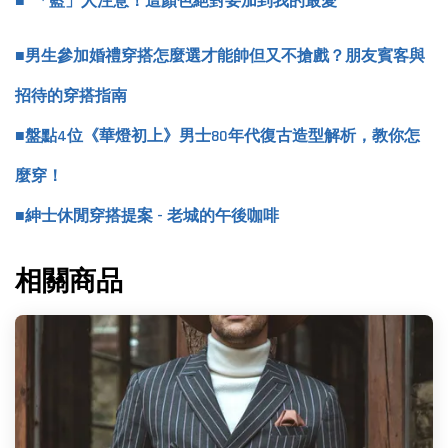
「藍」人注意！這顏色絕對要加到我的最愛
■男生參加婚禮穿搭怎麼選才能帥但又不搶戲？朋友賓客與
招待的穿搭指南
■盤點4位《華燈初上》男士80年代復古造型解析，教你怎
麼穿！
■
紳士休閒穿搭提案 - 老城的午後咖啡
相關商品