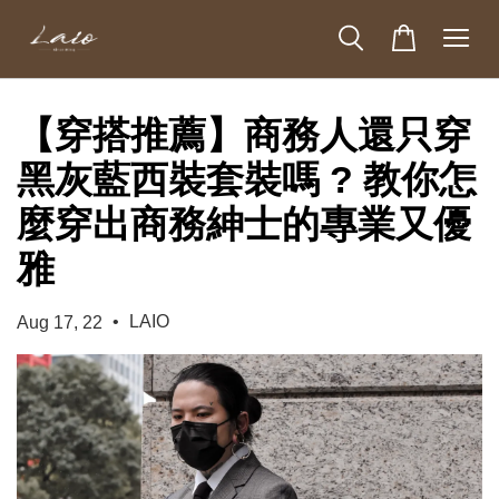
【穿搭推薦】商務人還只穿
黑灰藍西裝套裝嗎 ? 教你怎
麼穿出商務紳士的專業又優
雅
•
LAIO
Aug 17, 22