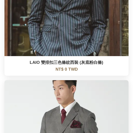
LAIO 雙排扣三色條紋西裝 (灰底粉白條)
NT$ 0 TWD