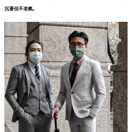
沉著但不老氣。