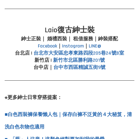
Laio復古紳士裝
紳士正裝｜ 婚禮西裝｜ 租借服務｜紳裝搭配
Facebook
｜
Instagram
｜
LINE@
台北店 |
台北市
大安區忠孝東路四段205巷24號B室
新竹店 |
新竹市北區勝利路201號
台中店｜
台中市西區精誠五街9號
※更多紳士日常穿搭提案：
■
白色西裝褲保養懶人包｜保存白褲不泛黃的４大秘笈，清
洗白色衣物也適用
■