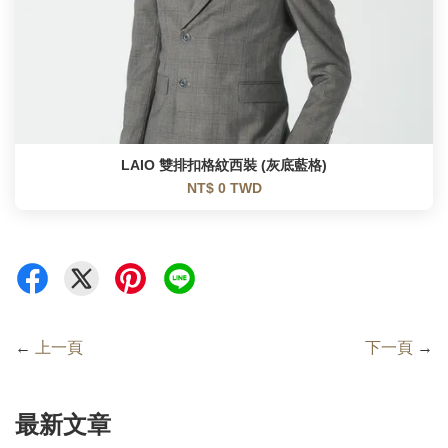
LAIO 雙排扣格紋西裝 (灰底藍格)
NT$ 0 TWD
←
上一頁
下一頁
→
最新文章