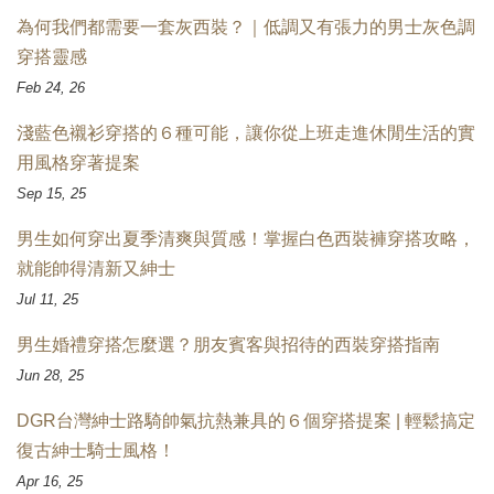
為何我們都需要一套灰西裝？｜低調又有張力的男士灰色調
穿搭靈感
Feb 24, 26
淺藍色襯衫穿搭的６種可能，讓你從上班走進休閒生活的實
用風格穿著提案
Sep 15, 25
男生如何穿出夏季清爽與質感！掌握白色西裝褲穿搭攻略，
就能帥得清新又紳士
Jul 11, 25
男生婚禮穿搭怎麼選？朋友賓客與招待的西裝穿搭指南
Jun 28, 25
DGR台灣紳士路騎帥氣抗熱兼具的６個穿搭提案 | 輕鬆搞定
復古紳士騎士風格！
Apr 16, 25