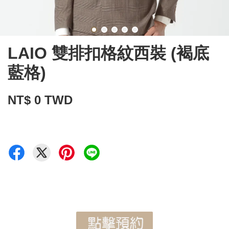
LAIO 雙排扣格紋西裝 (褐底
藍格)
NT$ 0 TWD