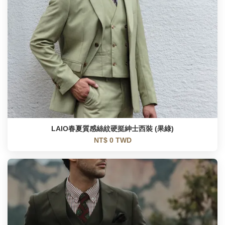
LAIO春夏質感絲紋硬挺紳士西裝 (果綠)
NT$ 0 TWD