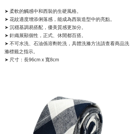
➤ 柔軟的觸感中和西裝的生硬風格。
➤ 花紋適度增添俐落感，能成為西裝造型中的亮點。
➤ 沉穩基調易搭配，優美質感更加分。
➤ 針織展顯個性，正式、休閒都百搭。
➤ 不可水洗、石油係溶劑乾洗，具體洗滌方法請查看商品洗
滌標籤之指示。
➤ 尺寸：長96cm x 寬8cm