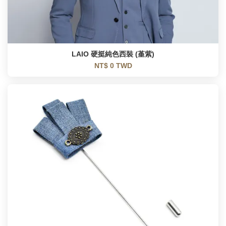
LAIO 硬挺純色西裝 (堇紫)
NT$ 0 TWD