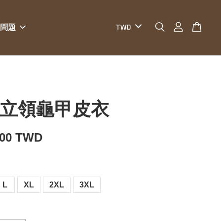
問題
O 立領龜甲皮衣
800 TWD
L
XL
2XL
3XL