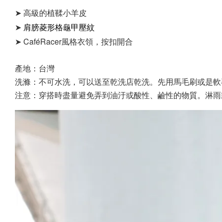
➤ 高級的植鞣小羊皮
肩膀菱形格龜甲壓紋
➤
CaféRacer風格衣領，按扣開合
➤
產地：台灣
洗滌：不可水洗，可以送至乾洗店乾洗。先用馬毛刷或是軟
注意：穿搭時盡量避免弄到油汙或酸性、鹼性的物質。淋雨