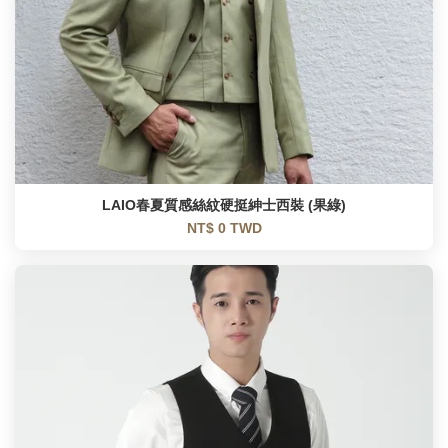
LAIO春夏質感絲紋硬挺紳士西裝 (果綠)
NT$ 0 TWD