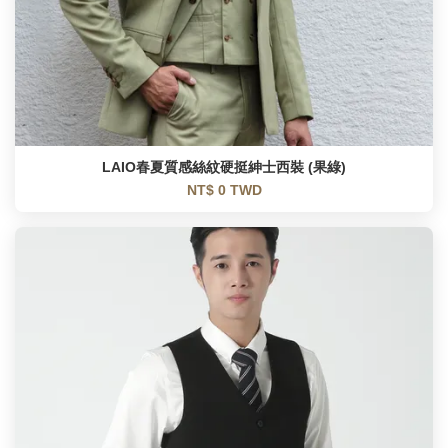
LAIO春夏質感絲紋硬挺紳士西裝 (果綠)
NT$ 0 TWD