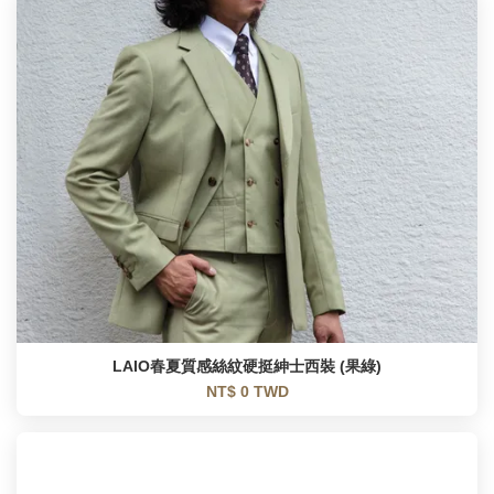
LAIO春夏質感絲紋硬挺紳士西裝 (果綠)
NT$ 0 TWD