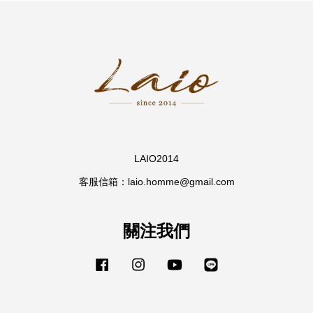
LAIO2014
客服信箱：laio.homme@gmail.com
關注我們
Facebook
Instagram
YouTube
Line