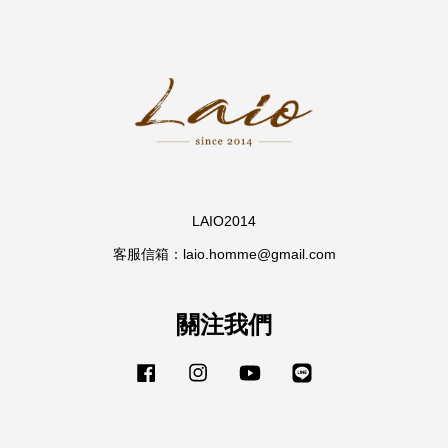
LAIO2014
客服信箱：laio.homme@gmail.com
關注我們
Facebook
Instagram
YouTube
Line