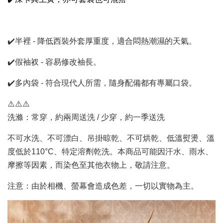
✔️半裡 - 降低西裝外套厚重度，適合悶熱潮濕的天氣。
✔️假袖衩 - 容易修改袖長。
✔️多內袋 - 符合現代人所需，隨身配備都有專屬口袋。
⚠️⚠️⚠️
洗滌：常穿，約兩周送洗 / 少穿，約一季送洗
不可水洗、不可漂白、吊掛晾乾、不可烘乾、低溫熨燙、溫
度低於110°C、特定溶劑乾洗。本商品可能因汗水、雨水、
摩擦等因素，而染色至其他衣物上，敬請注意。
注意：由於相機、螢幕會造成色差，一切以實物為主。