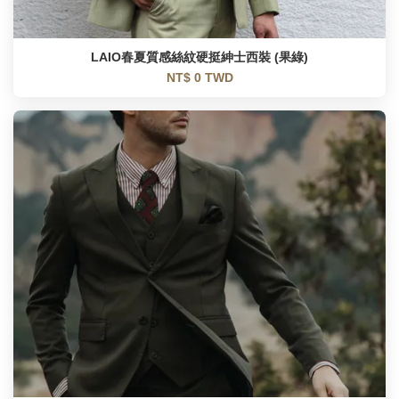
LAIO春夏質感絲紋硬挺紳士西裝 (果綠)
NT$ 0 TWD