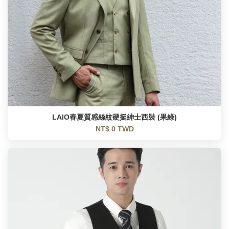
LAIO春夏質感絲紋硬挺紳士西裝 (果綠)
NT$ 0 TWD