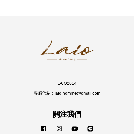
LAIO2014
客服信箱：laio.homme@gmail.com
關注我們
Facebook
Instagram
YouTube
Line