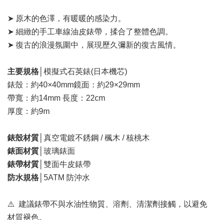
➤ 原木的色澤，有暖暖的感染力。
➤ 細緻的手工車線油皮錶帶，揉合了整體色調。
➤ 復古的浪漫氛圍中，展現歷久彌新的復古風情。
主要規格
│模擬式石英錶(日本機芯)
錶殼：約40×40mm鏡面：約29×29mm
帶寬：約14mm 長度：22cm
厚度：約9m
錶殼材質
│真空電鍍不銹鋼 / 楓木 / 核桃木
錶面材質
│玻璃錶面
錶帶材質
│雙面牛皮錶帶
防水規格
│5ATM 防沖水
⚠️ 建議錶帶不與水油性物質、溶劑、清潔劑接觸，以避免
材質褪色。