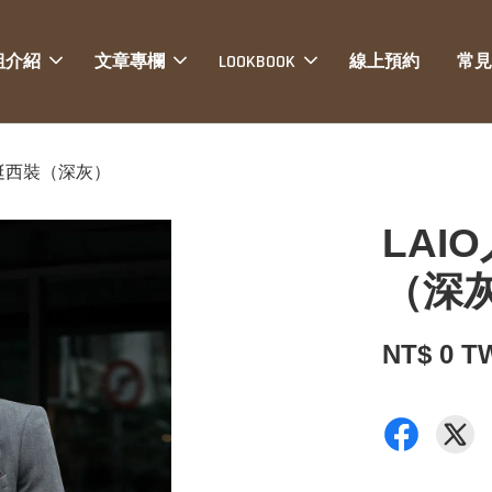
組介紹
文章專欄
LOOKBOOK
線上預約
常見
挺西裝（深灰）
LAI
（深
NT$ 0 T