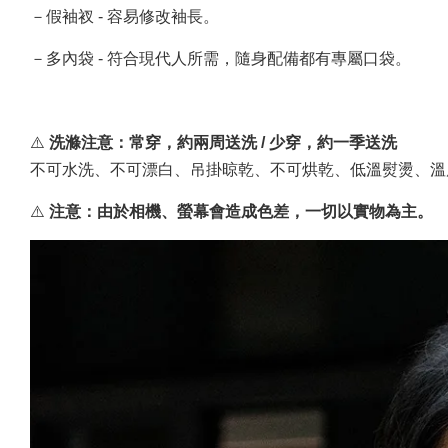
－假袖衩 - 容易修改袖長。
－多內袋 - 符合現代人所需，隨身配備都有專屬口袋。
⚠️
洗滌注意：常穿，約兩周送洗 / 少穿，約一季送洗
不可水洗、不可漂白、吊掛晾乾、不可烘乾、低溫熨燙、溫
⚠️
注意：由於相機、螢幕會造成色差，一切以實物為主。