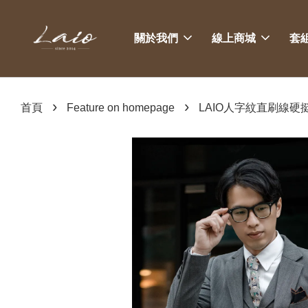
關於我們
線上商城
套
›
›
首頁
Feature on homepage
LAIO人字紋直刷線硬