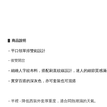
▋ 商品說明
－平口領單排雙釦設計
－後雙開岔
－
細緻人字紋布料，搭配刷直紋線設計，迷人的細節質感滿
－實穿百搭的深灰色，亦可套裝也可混搭
－半裡 - 降低西裝外套厚重度，適合悶熱潮濕的天氣。