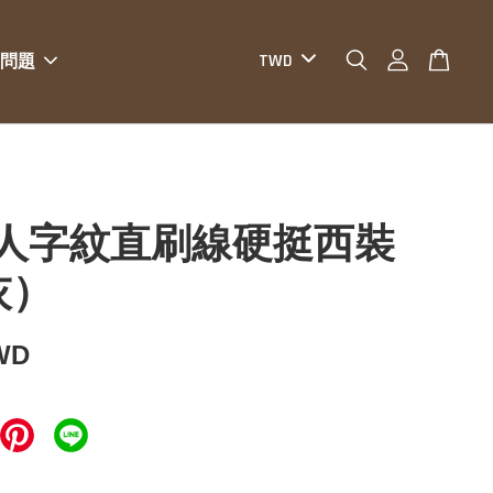
問題
O人字紋直刷線硬挺西裝
灰）
WD