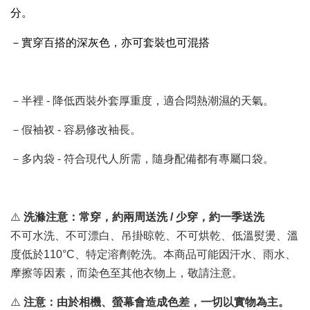
分。
－實穿百搭的深灰色，亦可套裝也可混搭
－半裡 - 降低西裝外套厚重度，適合悶熱潮濕的天氣。
－假袖衩 - 容易修改袖長。
－多內袋 - 符合現代人所需，隨身配備都有專屬口袋。
⚠️
洗滌注意：常穿，約兩周送洗 / 少穿，約一季送洗
不可水洗、不可漂白、吊掛晾乾、不可烘乾、低溫熨燙、溫
度低於110°C、特定溶劑乾洗。本商品可能因汗水、雨水、
摩擦等因素，而染色至其他衣物上，敬請注意。
⚠️
注意：由於相機、螢幕會造成色差，一切以實物為主。