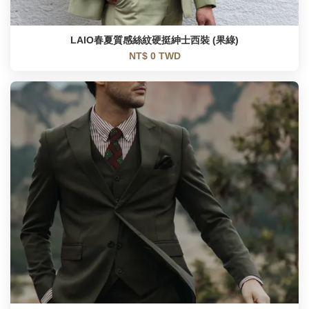
LAIO春夏質感絲紋硬挺紳士西裝 (果綠)
NT$ 0 TWD