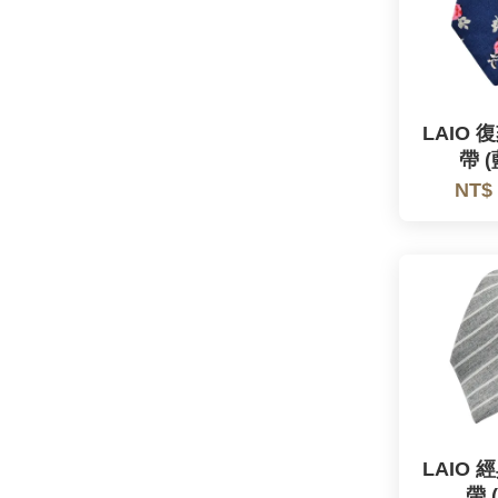
LAIO
帶 
NT$
LAIO
帶 