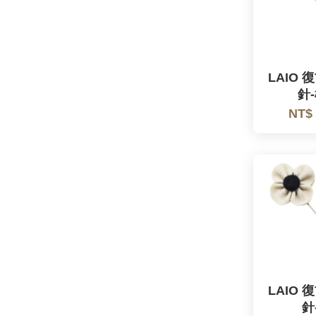
LAIO
針-
NT$
LAIO
針