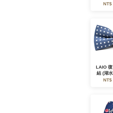
NT$
LAIO
結 (湖
NT$