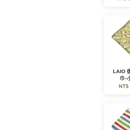
LAIO
巾-
NT$