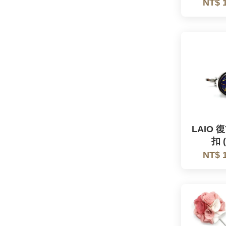
NT$ 
LAIO
扣 
NT$ 