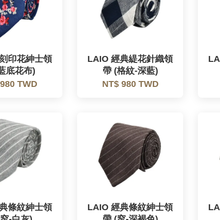
 復刻印花紳士領
LAIO 經典緹花針織領
L
(藍底花布)
帶 (格紋-深藍)
 980 TWD
NT$ 980 TWD
 經典條紋紳士領
LAIO 經典條紋紳士領
L
(窄-白灰)
帶 (窄-深褐色)