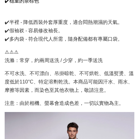
✔️
穩重的茶棕色
✔️半裡 - 降低西裝外套厚重度，適合悶熱潮濕的天氣。
✔️假袖衩 - 容易修改袖長。
✔️多內袋 - 符合現代人所需，隨身配備都有專屬口袋。
⚠️⚠️⚠️
洗滌：常穿，約兩周送洗 / 少穿，約一季送洗
不可水洗、不可漂白、吊掛晾乾、不可烘乾、低溫熨燙、溫
度低於110°C、特定溶劑乾洗。本商品可能因汗水、雨水、
摩擦等因素，而染色至其他衣物上，敬請注意。
注意：由於相機、螢幕會造成色差，一切以實物為主。