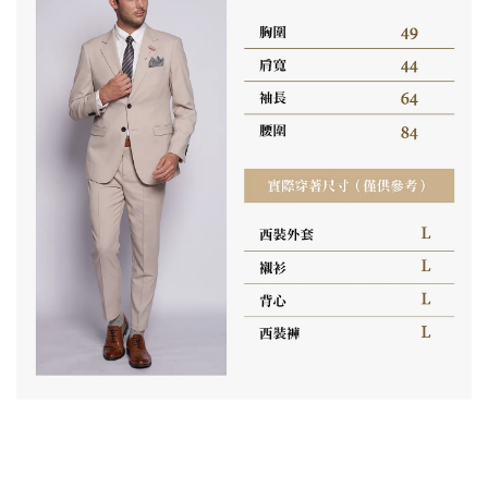
搭,西裝背心哪裡買,後釦調節背心,大地色西裝,莫藍迪色西
裝,三件式西裝