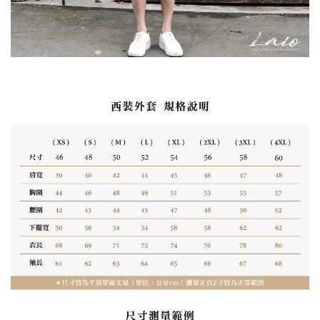
西裝背心,紳士穿