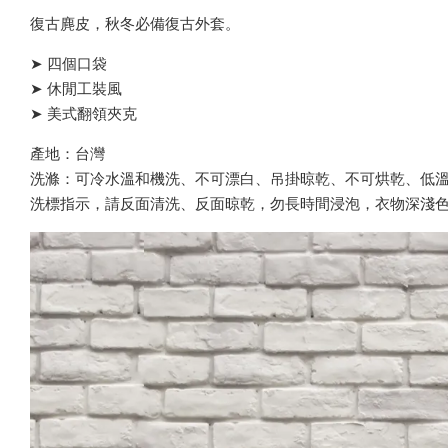
復古麂皮，秋冬必備復古外套。
➤ 四個口袋
➤ 休閒工裝風
➤ 美式翻領夾克
產地：台灣
洗滌：可冷水溫和機洗、不可漂白、吊掛晾乾、不可烘乾、低溫
洗標指示，請反面清洗、反面晾乾，勿長時間浸泡，衣物深淺