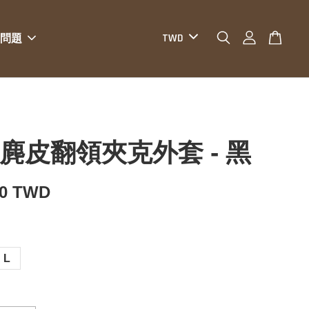
問題
O 麂皮翻領夾克外套 - 黑
80 TWD
L