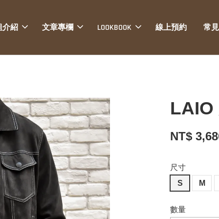
組介紹
文章專欄
LOOKBOOK
線上預約
常見
LAI
NT$ 3,6
尺寸
S
M
數量