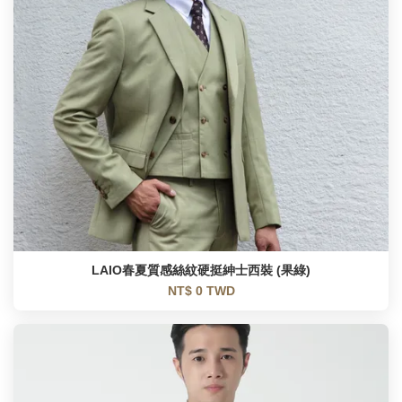
LAIO春夏質感絲紋硬挺紳士西裝 (果綠)
NT$ 0 TWD