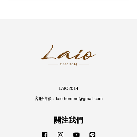
LAIO2014
客服信箱：laio.homme@gmail.com
關注我們
Facebook
Instagram
YouTube
Line