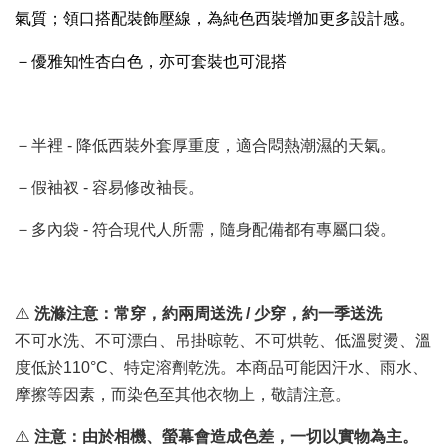
氣質；領口搭配裝飾壓線，為純色西裝增加更多設計感。
－優雅知性杏白色，亦可套裝也可混搭
－半裡 - 降低西裝外套厚重度，適合悶熱潮濕的天氣。
－假袖衩 - 容易修改袖長。
－多內袋 - 符合現代人所需，隨身配備都有專屬口袋。
⚠️
洗滌注意：常穿，約兩周送洗 / 少穿，約一季送洗
不可水洗、不可漂白、吊掛晾乾、不可烘乾、低溫熨燙、溫
度低於110°C、特定溶劑乾洗。本商品可能因汗水、雨水、
摩擦等因素，而染色至其他衣物上，敬請注意。
⚠️
注意：由於相機、螢幕會造成色差，一切以實物為主。