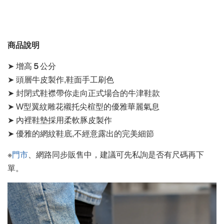
商品說明
➤ 增高
５
公分
➤ 頭層牛皮製作,鞋面手工刷色
➤ 封閉式鞋襟帶你走向正式場合的牛津鞋款
➤ W型翼紋雕花襯托尖楦型的優雅華麗氣息
➤ 內裡鞋墊採用柔軟豚皮製作
➤ 優雅的網紋鞋底,不經意露出的完美細節
※
門市
、網路同步販售中，建議可先私詢是否有尺碼再下
單。