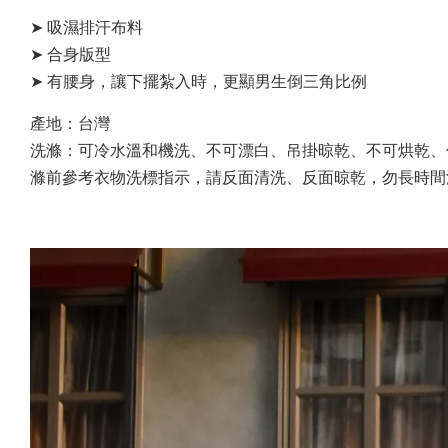
➤ 吸濕排汗布料
➤ 合身版型
➤ 有腰身，讓下擺紮入時，更顯男生倒三角比例
產地：台灣
洗滌：可冷水溫和機洗、不可漂白、吊掛晾乾、不可烘乾、
滌前參考衣物洗標指示，請反面清洗、反面晾乾，勿長時