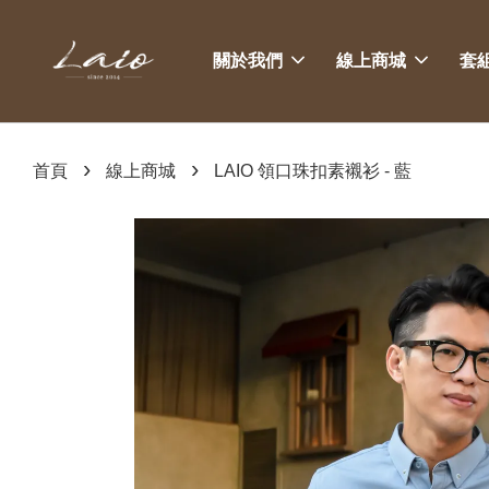
關於我們
線上商城
套
›
›
首頁
線上商城
LAIO 領口珠扣素襯衫 - 藍