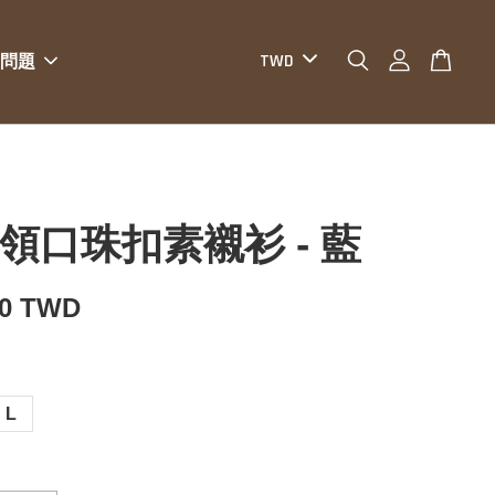
問題
O 領口珠扣素襯衫 - 藍
80 TWD
L