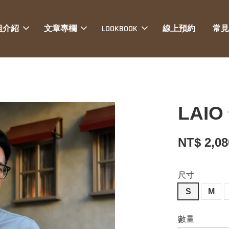
組介紹
文章專欄
LOOKBOOK
線上預約
常見
LAI
NT$ 2,0
尺寸
S
M
數量