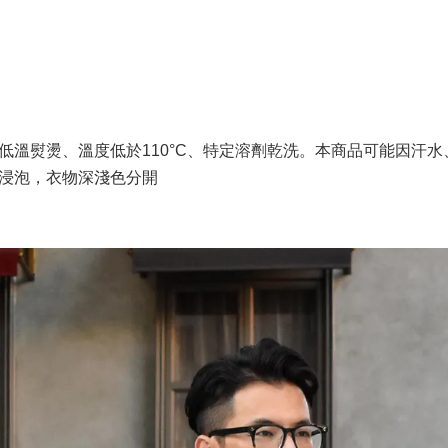
低溫熨燙、溫度低於110°C、特定溶劑乾洗。本商品可能因汗
間浸泡，衣物深淺色分開