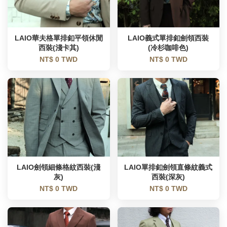
LAIO華夫格單排釦平領休閒
LAIO義式單排釦劍領西裝
西裝(淺卡其)
(冷杉咖啡色)
NT$ 0 TWD
NT$ 0 TWD
LAIO劍領細條格紋西裝(淺
LAIO單排釦劍領直條紋義式
灰)
西裝(深灰)
NT$ 0 TWD
NT$ 0 TWD