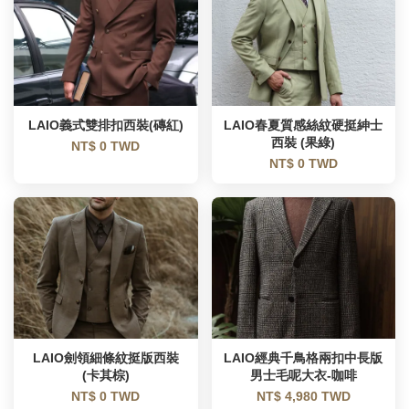
LAIO義式雙排扣西裝(磚紅)
LAIO春夏質感絲紋硬挺紳士
西裝 (果綠)
NT$ 0 TWD
NT$ 0 TWD
LAIO劍領細條紋挺版西裝
LAIO經典千鳥格兩扣中長版
(卡其棕)
男士毛呢大衣-咖啡
NT$ 0 TWD
NT$ 4,980 TWD