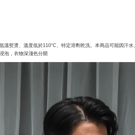
低溫熨燙、溫度低於110°C、特定溶劑乾洗。本商品可能因汗
間浸泡，衣物深淺色分開