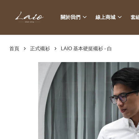
關於我們
線上商城
套
›
›
首頁
正式襯衫
LAIO 基本硬挺襯衫 - 白