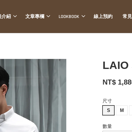
組介紹
文章專欄
LOOKBOOK
線上預約
常見
LAI
NT$ 1,8
尺寸
S
M
數量