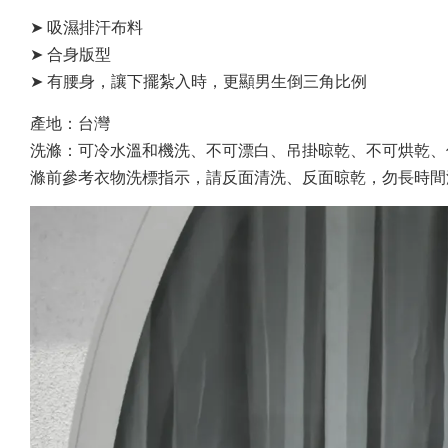
➤ 吸濕排汗布料
➤ 合身版型
➤ 有腰身，讓下擺紮入時，更顯男生倒三角比例
產地：台灣
洗滌：可冷水溫和機洗、不可漂白、吊掛晾乾、不可烘乾、
滌前參考衣物洗標指示，請反面清洗、反面晾乾，勿長時