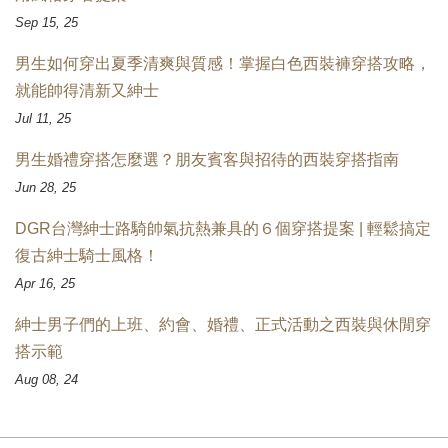
Sep 15, 25
男生如何穿出夏季清爽與質感！掌握白色西裝褲穿搭攻略，
就能帥得清新又紳士
Jul 11, 25
男生婚禮穿搭怎麼選？朋友賓客與招待的西裝穿搭指南
Jun 28, 25
DGR台灣紳士路騎帥氣抗熱兼具的６個穿搭提案 | 輕鬆搞定
復古紳士騎士風格！
Apr 16, 25
紳士男子們的上班、約會、婚禮、正式活動之西裝與休閒穿
搭示範
Aug 08, 24