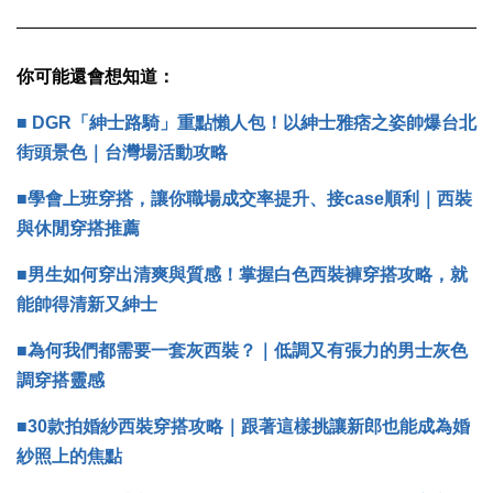
你可能還會想知道：
■
DGR「紳士路騎」重點懶人包！以紳士雅痞之姿帥爆台北
街頭景色｜台灣場活動攻略
■
學會上班穿搭，讓你職場成交率提升、接case順利｜西裝
與休閒穿搭推薦
■男生如何穿出清爽與質感！掌握白色西裝褲穿搭攻略，就
能帥得清新又紳士
■為何我們都需要一套灰西裝？｜低調又有張力的男士灰色
調穿搭靈感
■
30款拍婚紗西裝穿搭攻略｜跟著這樣挑讓新郎也能成為婚
紗照上的焦點