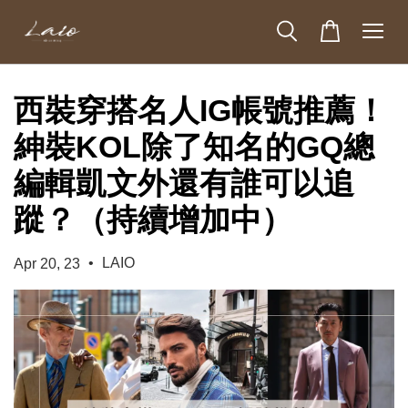
西裝穿搭名人IG帳號推薦！
紳裝KOL除了知名的GQ總
編輯凱文外還有誰可以追
蹤？（持續增加中）
•
LAIO
Apr 20, 23