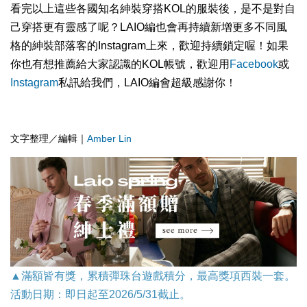
看完以上這些各國知名紳裝穿搭KOL的服裝後，是不是對自
己穿搭更有靈感了呢？LAIO編也會再持續新增更多不同風
格的紳裝部落客的Instagram上來，歡迎持續鎖定喔！如果
你也有想推薦給大家認識的KOL帳號，歡迎用
Facebook
或
Instagram
私訊給我們，LAIO編會超級感謝你！
文字整理／編輯｜
Amber Lin
▲滿額皆有獎，累積彈珠台遊戲積分，最高獎項西裝一套。
活動日期：即日起至2026/5/31截止。