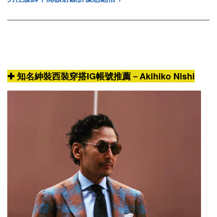
✚ 知名紳裝西裝穿搭IG帳號推薦－Akihiko Nishi