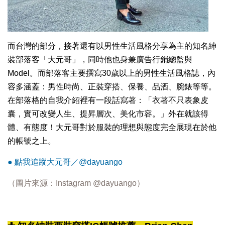
而台灣的部分，接著還有以男性生活風格分享為主的知名紳
裝部落客「大元哥」，同時他也身兼廣告行銷總監與
Model。而部落客主要撰寫30歲以上的男性生活風格誌，內
容多涵蓋：男性時尚、正裝穿搭、保養、品酒、腕錶等等。
在部落格的自我介紹裡有一段話寫著：「衣著不只表象皮
囊，實可改變人生、提昇層次、美化市容。」外在就該得
體、有態度！大元哥對於服裝的理想與態度完全展現在於他
的帳號之上。
● 點我追蹤大元哥／@dayuango
（圖片來源：Instagram
@dayuango
）