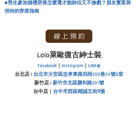
■男生參加婚禮穿搭怎麼選才能帥但又不搶戲？朋友賓客與
招待的穿搭指南
Laio萊歐復古紳士裝
Facebook
｜
Instagram
｜
LINE@
台北店 |
台北市
大安區忠孝東路四段205巷24號B室
新竹店 |
新竹市北區勝利路201號
台中店｜
台中市西區精誠五街9號