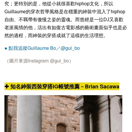
究；更特別的是，他從小就很喜歡hiphop文化，所以
Guillaume的穿衣哲學風格是在穩重的紳裝中混入了hiphop
自由、不羈帶有傲慢之姿的靈魂。而曾經是一位DJ又喜歡
老派風情的他，活出有如復古電影感的藝術畫面似乎也是必
然的過程，而紳裝的穿搭成就了這樣的生活理想。
Guillaume Bo／@gui_bo
● 點我追蹤
Instagram
gui_bo
（圖片來源
@
）
✚ 知名紳裝西裝穿搭IG帳號推薦－Brian Sacawa