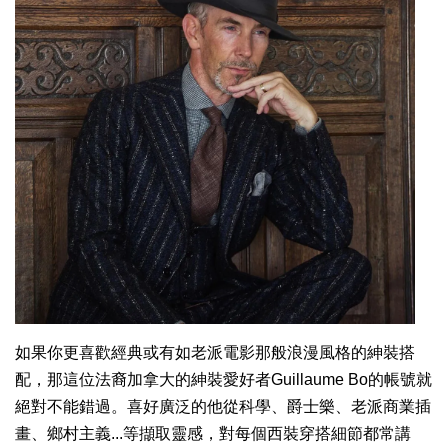
如果你更喜歡經典或有如老派電影那般浪漫風格的紳裝搭
配，那這位法裔加拿大的紳裝愛好者Guillaume Bo的帳號就
絕對不能錯過。喜好廣泛的他從科學、爵士樂、老派商業插
畫、鄉村主義...等擷取靈感，對每個西裝穿搭細節都常講