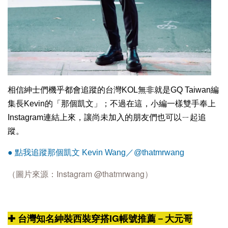
相信紳士們機乎都會追蹤的台灣KOL無非就是GQ Taiwan編
集長Kevin的「那個凱文」；不過在這，小編一樣雙手奉上
Instagram連結上來，讓尚未加入的朋友們也可以ㄧ起追
蹤。
● 點我追蹤那個凱文 Kevin Wang／@thatmrwang
Instagram
@thatmrwang
）
（圖片來源：
✚ 台灣知名紳裝西裝穿搭IG帳號推薦－大元哥