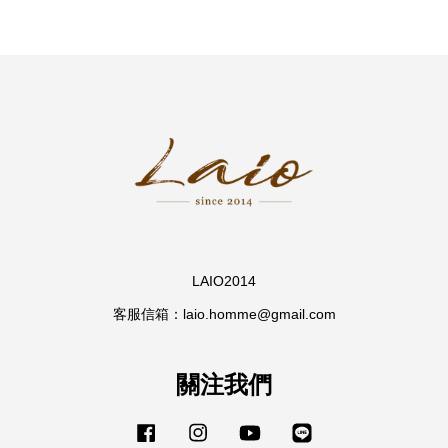
LAIO2014
客服信箱：laio.homme@gmail.com
關注我們
Facebook
Instagram
YouTube
Line