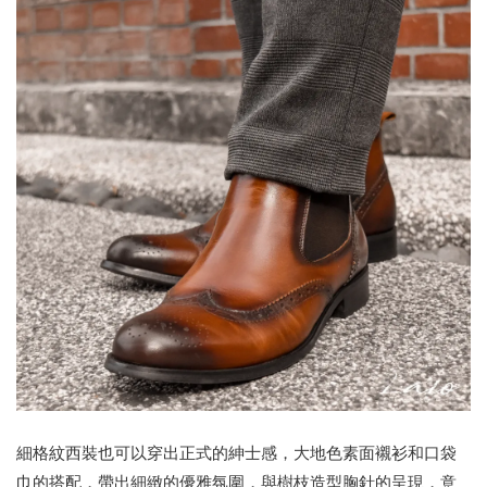
細格紋西裝也可以穿出正式的紳士感，大地色素面襯衫和口袋
巾的搭配，帶出細緻的優雅氛圍，與樹枝造型胸針的呈現，意