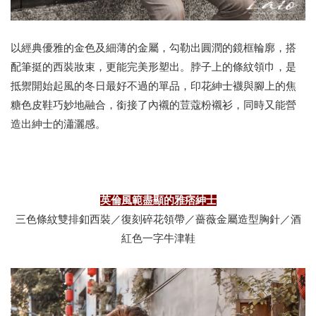
以經典優雅的金色及細薄的金屬，勾勒出圓潤的鏡框輪廓，搭
配筆挺的西裝妝束，更能完美形塑出。脖子上的條紋領巾，是
抵禦開始起風的冬日最好不過的單品，印花紳士襪與腳上的焦
糖色皮鞋巧妙地融合，銜接了內襯的荳蔻粉襯衫，同時又能營
造出紳士的瀟灑感。
英倫風範盡顯的雅痞紳士
三色條紋雙排釦西裝／復刻碎花領帶／薔薇金屬造型胸針／酒
紅色一字牛津鞋