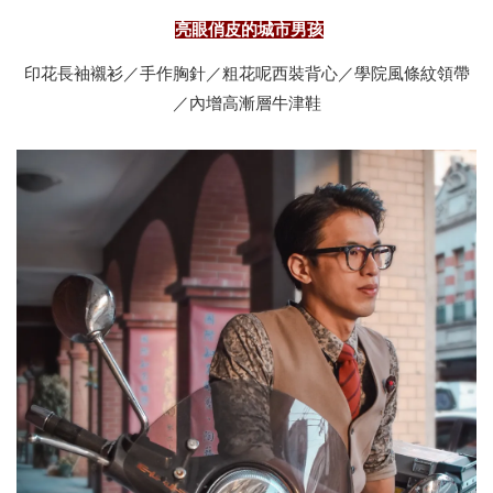
亮眼俏皮的城市男孩
印花長袖襯衫／手作胸針／粗花呢西裝背心／學院風條紋領帶
／內增高漸層牛津鞋