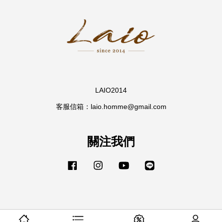
LAIO2014
客服信箱：laio.homme@gmail.com
關注我們
Facebook
Instagram
YouTube
Line