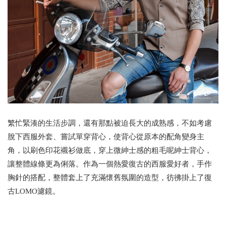
繁忙緊湊的生活步調，還有那點被迫長大的成熟感，不如考慮
脫下西服外套、嘗試單穿背心，使背心從原本的配角變身主
角，以刷色印花襯衫做底，穿上微紳士感的粗毛呢紳士背心，
讓整體線條更為俐落。作為一個熱愛復古的西服愛好者，手作
胸針的搭配，整體套上了充滿懷舊氛圍的造型，彷彿掛上了復
古LOMO濾鏡。