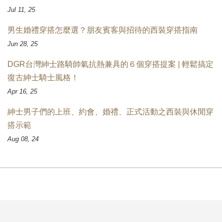
Jul 11, 25
男生婚禮穿搭怎麼選？朋友賓客與招待的西裝穿搭指南
Jun 28, 25
DGR台灣紳士路騎帥氣抗熱兼具的６個穿搭提案 | 輕鬆搞定
復古紳士騎士風格！
Apr 16, 25
紳士男子們的上班、約會、婚禮、正式活動之西裝與休閒穿
搭示範
Aug 08, 24