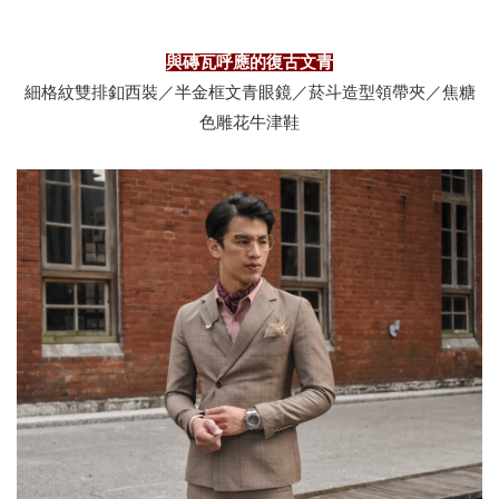
與磚瓦呼應的復古文青
細格紋雙排釦西裝／半金框文青眼鏡／菸斗造型領帶夾／焦糖
色雕花牛津鞋