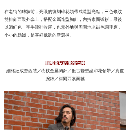
在老街的磚牆前，亮眼的復刻碎花領帶成造型亮點，三色條紋
雙排釦西裝外套上，搭配金屬造型胸針，內搭素面襯衫，最後
以酒紅色一字牛津鞋收尾，也意外地與周圍地老街色調呼應，
小小的點綴，是喜好低調的新選擇。
輕鬆駕馭的優雅仕紳
細格紋成套西裝／樹枝金屬胸針／復古變型蟲印花領帶／真皮
腕錶／崔爾西素面靴