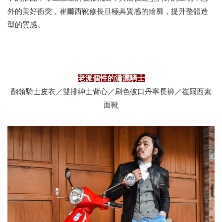
外的美好衝突，崔爾西靴修長且極具質感的輪廓，提升整體造
型的質感。
老派個性的瀟灑騎士
翻領騎士皮衣／雙排紳士背心／刷色破口丹寧長褲／崔爾西素
面靴