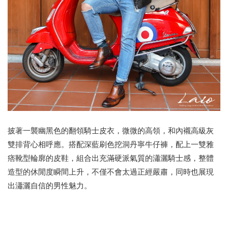
披著一襲幽黑色的翻領騎士皮衣，微微的高領，和內襯高級灰
雙排背心相呼應。搭配深藍刷色挖洞丹寧牛仔褲，配上一雙雅
痞靴型輪廓的皮鞋，組合出充滿硬派氣質的瀟灑騎士感，整體
造型的休閒度瞬間上升，不僅不會太過正經嚴肅，同時也展現
出瀟灑自信的男性魅力。